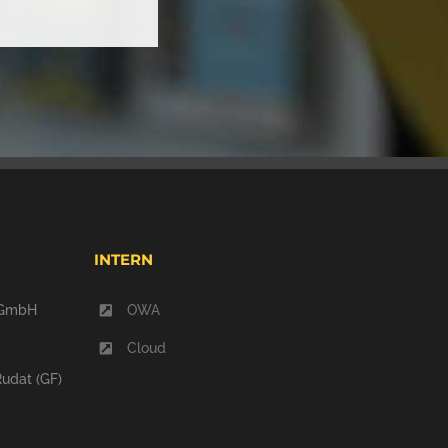
INTERN
 gGmbH
OWA
Cloud
Rudat (GF)