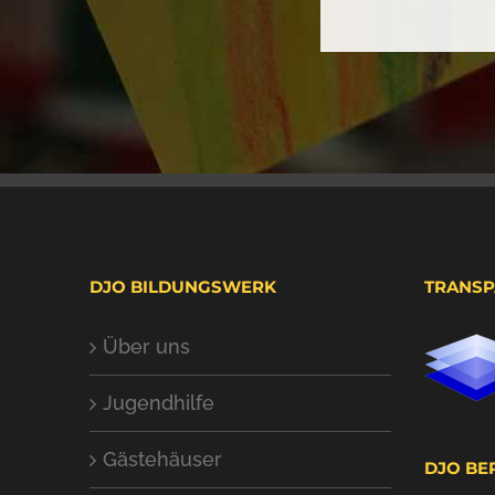
DJO BILDUNGSWERK
TRANSP
Über uns
Jugendhilfe
Gästehäuser
DJO BE