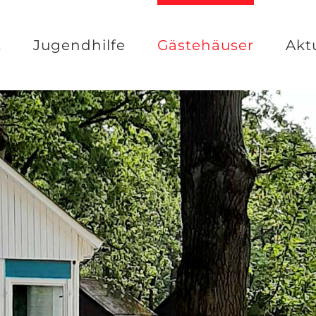
t
Jugendhilfe
Gästehäuser
Akt