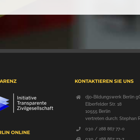
ARENZ
KONTAKTIEREN SIE UNS
djo-Bildungswerk Berlin
Elberfelder Str. 18
10555 Berlin
vertreten durch: Stephan 
030 / 288 867 77-0
RLIN ONLINE
030 / 288 867 77-7