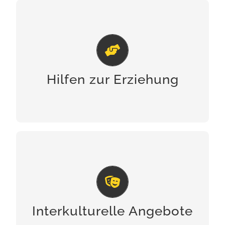
Hilfen zur Erziehung
Kinder brauchen unsere besondere
Fürsorge, weil sie unsere Zukunft sind.
(Sir Peter Ustinov)
Hilfen zur Erziehung
INFOS
Interkulturelle Angebote
Die Wertschätzung von Vielfalt
bedeutet, ohne Angst verschieden sein
zu können. (Theodor W. Adorno)
Interkulturelle Angebote