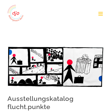
Zum
Inhalt
springen
Zeige
grösseres
Bild
Ausstellungskatalog
flucht.punkte